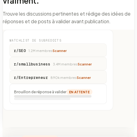
vraiment.
Trouve les discussions pertinentes et rédige des idées de
réponses et de posts à valider avant publication.
WATCHLIST DE SUBREDDITS
r/SEO
1.2M
membres
Scanner
r/smallbusiness
3.4M
membres
Scanner
r/Entrepreneur
890k
membres
Scanner
Brouillon de réponse à valider
EN ATTENTE