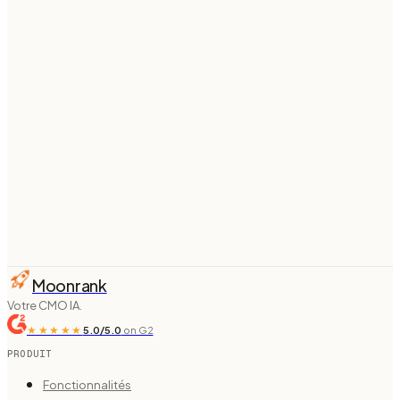
Connect
Wix
once and Moonrank writes and publishes
SEO + AI-search-optimized articles to your site every
week — fully on autopilot.
Start your 3-day free trial
From $
74
/mo billed annually ·
see pricing
Moonrank
Votre CMO IA.
★★★★★
5.0/5.0
on G2
PRODUIT
Fonctionnalités