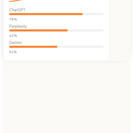
ChatGPT
78
%
Perplexity
62
%
Gemini
51
%
Put your
Wix
blog on autopilot