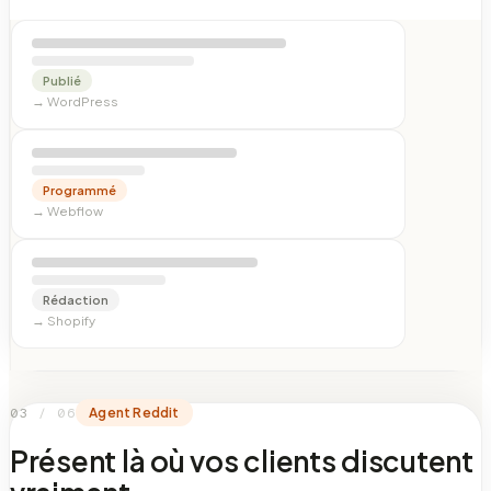
Publié
→
WordPress
Programmé
→
Webflow
Rédaction
→
Shopify
0
3
/ 06
Agent Reddit
Présent là où vos clients discutent