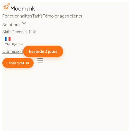
Moonrank
Fonctionnalités
Tarifs
Témoignages clients
Solutions
Skills
Devenir affilié
Français
Connexion
Essai de 3 jours
Essai gratuit