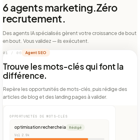
6 agents marketing.
Zéro
recrutement.
Des agents IA spécialisés gèrent votre croissance de bout
en bout. Vous validez — ils exécutent.
0
1
/ 06
Agent SEO
Trouve les mots-clés qui font la
différence.
Repère les opportunités de mots-clés, puis rédige des
articles de blog et des landing pages à valider.
OPPORTUNITÉS DE MOTS-CLÉS
optimisation recherche ia
Rédigé
Vol
2.9k